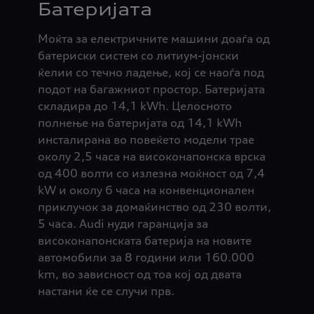
Батеријата
Моќта за електричните машини доаѓа од
батериски систем со литиум-јонски
ќелии со течно ладење, кој се наоѓа под
подот на багажниот простор. Батеријата
складира до 14,1 kWh. Целосното
полнење на батеријата од 14,1 kWh
инсталирана во повеќето модели трае
околу 2,5 часа на високонапонска врска
од 400 волти со излезна моќност од 7,4
kW и околу 6 часа на конвенционален
приклучок за домаќинство од 230 волти,
5 часа. Audi нуди гаранција за
високонапонската батерија на новите
автомобили за 8 години или 160.000
km, во зависност од тоа кој од двата
настани ќе се случи прв.