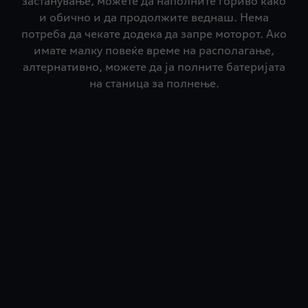
застанување, можете да наполните гориво како
и обично и да продолжите веднаш. Нема
потреба да чекате додека да запре моторот. Ако
имате малку повеќе време на располагање,
алтернативно, можете да ја полните батеријата
на станица за полнење.