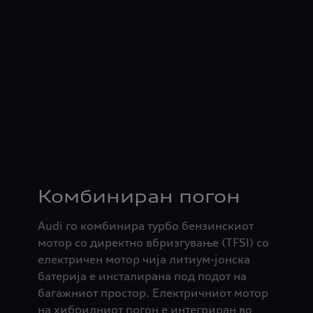
Комбиниран погон
Audi го комбинира турбо бензинскиот
мотор со директно вбризгување (TFSI) со
електричен мотор чија литиум-јонска
батерија е инсталирана под подот на
багажниот простор. Електричниот мотор
на хибридниот погон е интегриран во