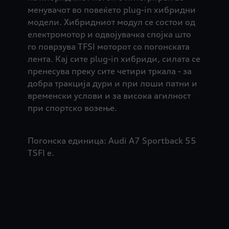
менувачот во повеќето plug-in хибридни
модели. Хибридниот модул се состои од
електромотор и одвојувачка спојка што
го поврзува TFSI моторот со погонската
лента. Кај сите plug-in хибриди, силата се
пренесува преку сите четири тркала - за
добра тракција дури и при лоши патни и
временски услови и за висока агилност
при спортско возење.
Погонска единица: Audi A7 Sportback 55
TSFI e.