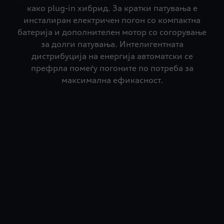
како plug-in хибрид. За кратки патувања е
инсталиран електричен погон со компактна
батерија и дополнителен мотор со согорување
за долги патувања. Интелигентната
дистрибуција на енергија автоматски се
префрла помеѓу погоните по потреба за
максимална ефикасност.