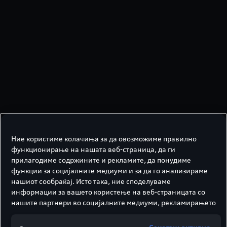
Што е plug-in хибрид?
Ние користиме колачиња за да овозможиме правилно
функционирање на нашата веб-страница, да ги
Приклучниот хибрид управува со
прилагодиме содржините и рекламите, да понудиме
балансирањето помеѓу два погонски
функции за социјалните медиуми и за да го анализираме
света со електричен мотор и мотор со
нашиот сообраќај. Исто така, ние споделуваме
согорување. За да се разликува од
информации за вашето користење на веб-страницата со
другите хибриди, батеријата не само што
нашите партнери во социјалните медиуми, рекламирањето
и во аналитиката.
може да се полни преку обновување на