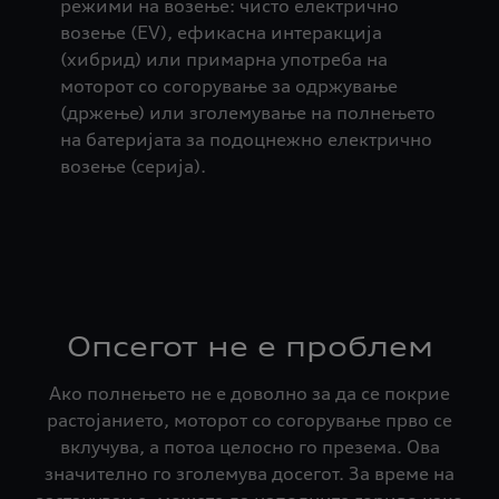
режими на возење: чисто електрично
возење (EV), ефикасна интеракција
(хибрид) или примарна употреба на
моторот со согорување за одржување
(држење) или зголемување на полнењето
на батеријата за подоцнежно електрично
возење (серија).
Опсегот не е проблем
Ако полнењето не е доволно за да се покрие
растојанието, моторот со согорување прво се
вклучува, а потоа целосно го презема. Ова
значително го зголемува досегот. За време на