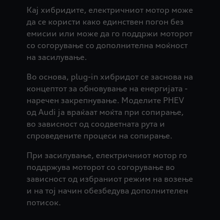
Кај хибридите, електричниот мотор може
да се користи како единствен погон без
емисии или може да го поддржи моторот
со согорување со дополнителна моќност
на засилување.
Во основа, plug-in хибридот се заснова на
концептот за обновување на енергијата -
наречен закрепнување. Моделите PHEV
од Audi ја враќаат моќта при сопирање,
во зависност од соодветната рута и
спроведените процеси на сопирање.
При засилување, електричниот мотор го
поддржува моторот со согорување во
зависност од избраниот режим на возење
и на тој начин обезбедува дополнителен
потисок.