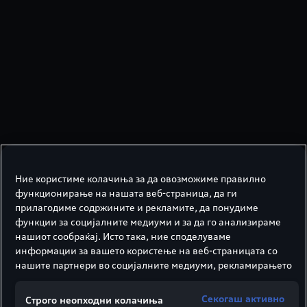
Ние користиме колачиња за да овозможиме правилно
функционирање на нашата веб-страница, да ги
прилагодиме содржините и рекламите, да понудиме
Што е електричен
функции за социјалните медиуми и за да го анализираме
нашиот сообраќај. Исто така, ние споделуваме
автомобил?
информации за вашето користење на веб-страницата со
нашите партнери во социјалните медиуми, рекламирањето
Електричниот автомобил има многу
и во аналитиката.
имиња како што се електричен
Секогаш активно
автомобил, електрично возило, целосно/
Строго неопходни колачиња