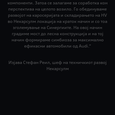
компоненти. Затоа се залагаме за соработка кон
перспектива на целото возило. Го обединуваме
развојот на каросеријата и складирањето на HV
во Некарсулм локација на краток начин и со тоа
зголемување на Синергиите. На овој начин
градиме мост до лесна конструкција и на тој
начин формираме симбиоза за максимално
ефикасни автомобили од Audi.“
Изјава Стефан Реил, шеф на техничкиот развој
Некарсулм