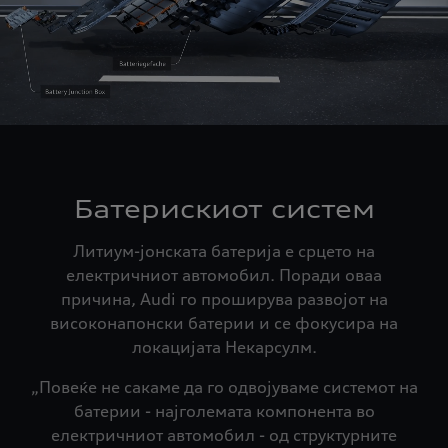
Батерискиот систем
Литиум-јонската батерија е срцето на
електричниот автомобил. Поради оваа
причина, Audi го проширува развојот на
високонапонски батерии и се фокусира на
локацијата Некарсулм.
„Повеќе не сакаме да го одвојуваме системот на
батерии - најголемата компонента во
електричниот автомобил - од структурните