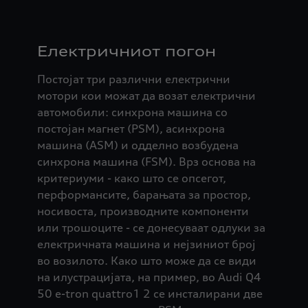
Електричниот погон
Постојат три различни електрични
мотори кои можат да возат електрични
автомобили: синхрона машина со
постојан магнет (PSM), асинхрона
машина (ASM) и одделно возбудена
синхрона машина (FSM). Врз основа на
критериуми - како што се опсегот,
перформансите, барањата за простор,
носивоста, производните компоненти
или трошоците - се донесуваат одлуки за
електричната машина и нејзиниот број
во возилото. Како што може да се види
на илустрацијата, на пример, во Audi Q4
50 e-tron quattro1 2 се инсталирани две