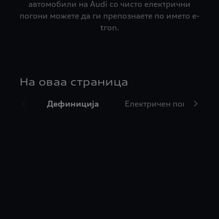
автомобили на Audi со чисто електрични
погони можете да ги препознаете по името e-
tron.
На оваа страница
Дефиниција
Електричен погон