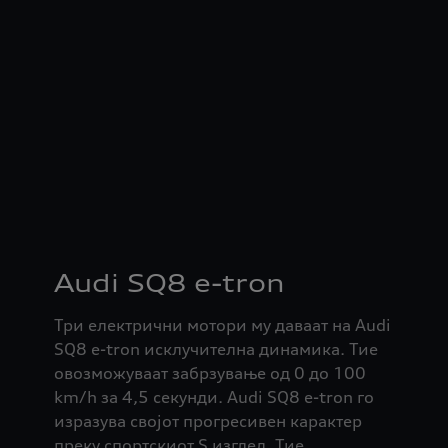
Audi SQ8 e-tron
Три електрични мотори му даваат на Audi
SQ8 e-tron исклучителна динамика. Тие
овозможуваат забрзување од 0 до 100
km/h за 4,5 секунди. Audi SQ8 e-tron го
изразува својот прогресивен карактер
преку спортскиот S изглед. Тие