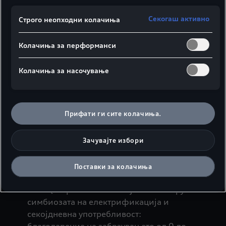
и во аналитиката.
Секогаш активно
Строго неопходни колачиња
Колачиња за перформанси
Колачиња за насочување
Прифати ги сите колачиња.
Зачувајте избори
Audi Q8 Sportback e-
tron
Поставки за колачиња
Audi Q8 Sportback e-tron ја отелотворува
симбиозата на електрификација и
секојдневна употребливост: