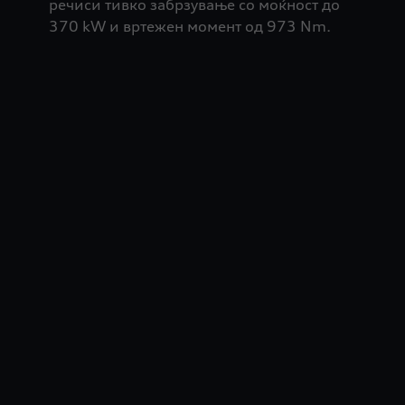
речиси тивко забрзување со моќност до
370 kW и вртежен момент од 973 Nm.