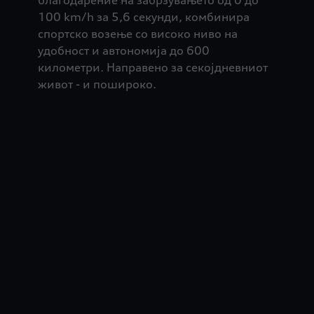
благодарение на забрзувањето од 0 до
100 km/h за 5,6 секунди, комбинира
спортско возење со високо ниво на
удобност и автономија до 600
километри. Направено за секојдневниот
живот - и пошироко.