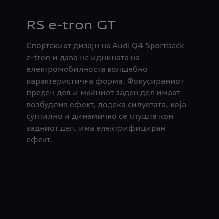
RS e-tron GT
Спортскиот дизајн на Audi Q4 Sportback
e-tron и дава на иднината на
електромобилноста волшебно
карактеристична форма. Фокусираниот
преден дел и моќниот заден дел имаат
возбудлив ефект, додека силуетата, која
суптилно и динамично се спушта кон
задниот дел, има електрифициран
ефект.