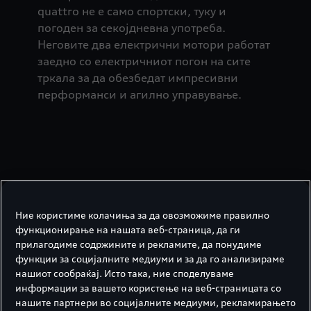
quattro не е само спортски, туку и
погоден за секојдневна употреба.
Неговите два електрични мотори работат
заедно со електричниот погон на сите
тркала за да обезбедат импресивни
перформанси и агилно управување.
Ние користиме колачиња за да овозможиме правилно
функционирање на нашата веб-страница, да ги
прилагодиме содржините и рекламите, да понудиме
функции за социјалните медиуми и за да го анализираме
нашиот сообраќај. Исто така, ние споделуваме
информации за вашето користење на веб-страницата со
нашите партнери во социјалните медиуми, рекламирањето