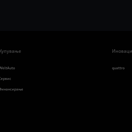
Купување
Иноваци
WeltAuto
quattro
Сервис
Финансирање