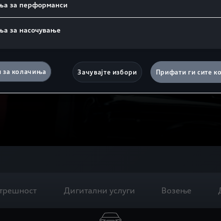
ња за перформанси
ња за насочување
и за колачиња
Зачувајте избори
Прифати ги сите к
трешност
Дигитални услуги
Возење