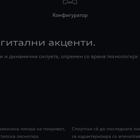
Конфигуратор
гитални акценти.
 и динамична силуета, опремен со врвна технологија: 
накосена линија на покривот,
Спортски сè до последната ли
тилска леснотија.
се карактеризира со впечатли