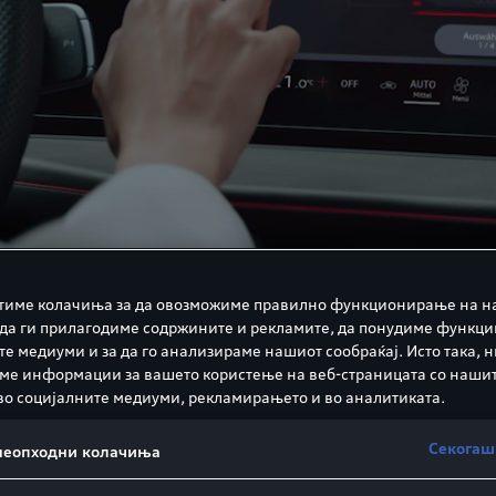
тиме колачиња за да овозможиме правилно функционирање на н
 да ги прилагодиме содржините и рекламите, да понудиме функци
те медиуми и за да го анализираме нашиот сообраќај. Исто така, 
ме информации за вашето користење на веб-страницата со наши
во социјалните медиуми, рекламирањето и во аналитиката.
Секогаш
 неопходни колачиња