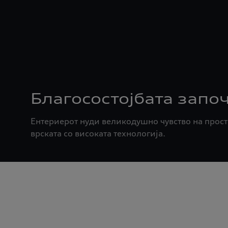
Благосостојбата започ
Ентериерот нуди великодушно чувство на прост
врската со високата технологија.