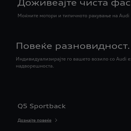
Доживеајте чиста фас
Моќните мотори и типичното ракување на Audi 
Повеќе разновидност.
Индивидуализирајте го вашето возило со Audi ex
надворешноста.
Q5 Sportback
Дознајте повеќе