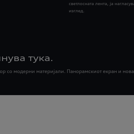
светлосната лента, ја наглас
изглед.
нува тука.
ор со модерни материјали. Панорамскиот екран и нова