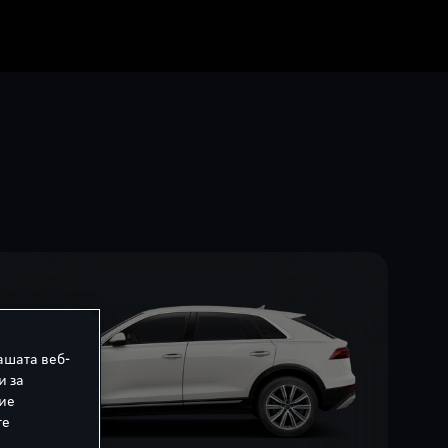
ашата веб-
и за
ние
те