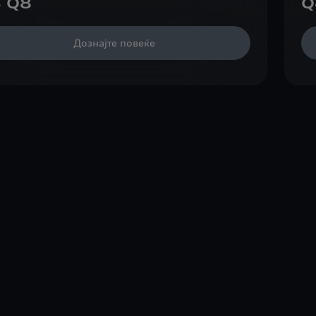
 Q8
Q
Дознајте повеќе