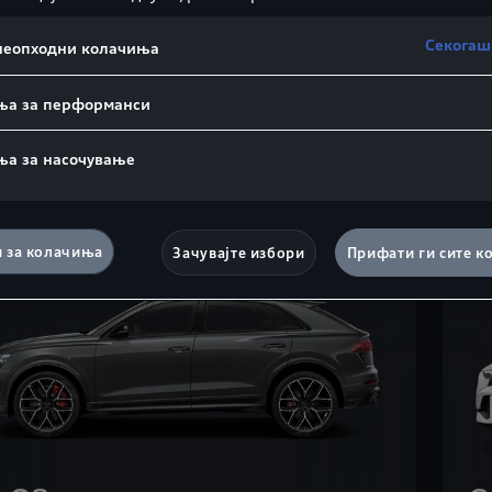
8 SUV
S
Секогаш
 неопходни колачиња
Ком
Co
ња за перформанси
Дознајте повеќе
ња за насочување
и за колачиња
Зачувајте избори
Прифати ги сите к