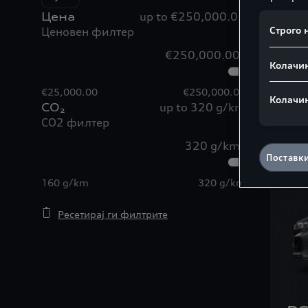
Цена
up to €250,000.00
Q
Строго
Ценовен филтер
€250,000.00
Колачи
€25,000.00
€250,000.00
Колачи
CO₂
up to 320 g/km
CO2 филтер
320 g/km
Поставк
160 g/km
320 g/km
Ресетирај ги филтрите