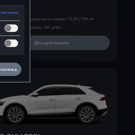
Q8 SUV
 активно
бинирана потрошувачка на гориво:
12,8 L/100 км
₂-Емисии комбинирани:
291 g/km
Дознајте повеќе
олачиња.