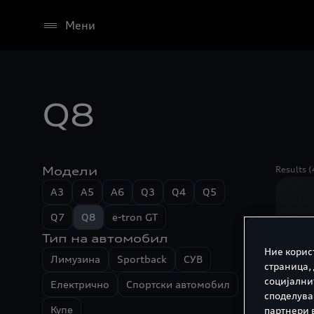
Мени
Q8
Модели
Results (
A3
A5
A6
Q3
Q4
Q5
Q7
Q8
e-tron GT
Тип на автомобил
Ние корис
Лимузина
Sportback
СУВ
страница,
социјални
Електрично
Спортски автомобил
споделува
Купе
партнери 