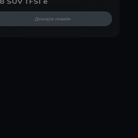
8 SUV TFSI e
Дознајте повеќе