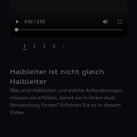
1
2
3
4
t-highlights.skipLinkText__
Halbleiter ist nicht gleich
Halbleiter
Was sind Halbleiter und welche Anforderungen
müssen sie erfüllen, damit sie in Ihrem Audi
Verwendung finden? Erfahren Sie es in diesem
Video.