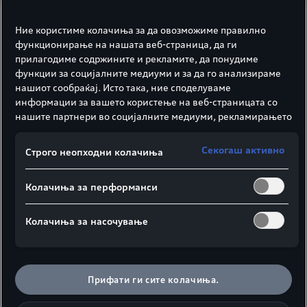
Ние користиме колачиња за да овозможиме правилно
функционирање на нашата веб-страница, да ги
прилагодиме содржините и рекламите, да понудиме
функции за социјалните медиуми и за да го анализираме
нашиот сообраќај. Исто така, ние споделуваме
информации за вашето користење на веб-страницата со
нашите партнери во социјалните медиуми, рекламирањето
и во аналитиката.
Секогаш активно
Строго неопходни колачиња
Колачиња за перформанси
Колачиња за насочување
Прифати ги сите колачиња.